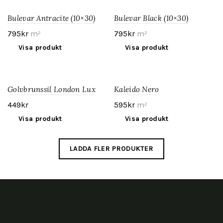
Bulevar Antracite (10×30)
Bulevar Black (10×30)
795
kr
m²
795
kr
m²
Visa produkt
Visa produkt
Golvbrunssil London Lux
Kaleido Nero
Svart
449
kr
595
kr
m²
Visa produkt
Visa produkt
LADDA FLER PRODUKTER