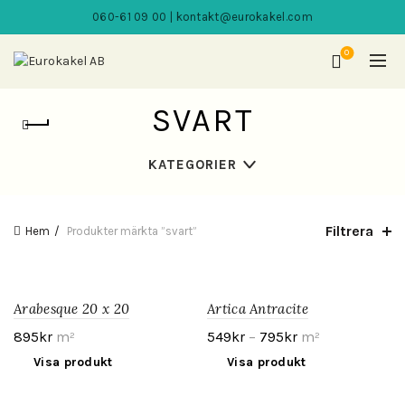
060-61 09 00 | kontakt@eurokakel.com
0
SVART
KATEGORIER
Filtrera
Hem
Produkter märkta ”svart”
Arabesque 20 x 20
Artica Antracite
895
kr
m²
549
kr
–
795
kr
m²
Visa produkt
Visa produkt