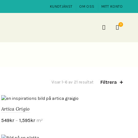
KUNDTJÄNST
OM OSS
MITT KONTO
0
Filtrera
Visar 1–6 av 21 resultat
Artica Grigio
549
kr
–
1,595
kr
m²
Visa produkt