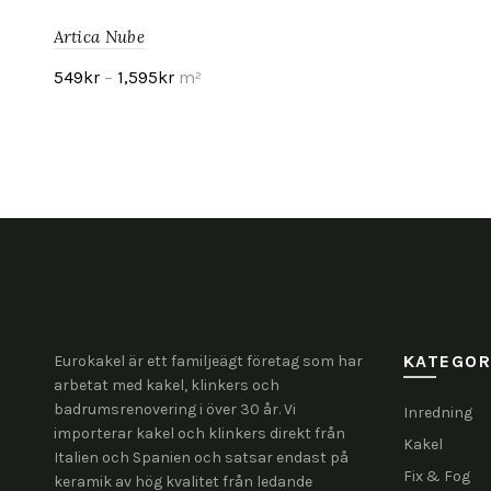
Artica Nube
549
kr
–
1,595
kr
m²
Visa produkt
KATEGOR
Eurokakel är ett familjeägt företag som har
arbetat med kakel, klinkers och
badrumsrenovering i över 30 år. Vi
Inredning
importerar kakel och klinkers direkt från
Kakel
Italien och Spanien och satsar endast på
Fix & Fog
keramik av hög kvalitet från ledande