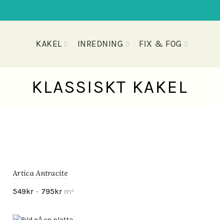
KAKEL
INREDNING
FIX & FOG
KLASSISKT KAKEL
Artica Antracite
549
kr
–
795
kr
m²
Visa produkt