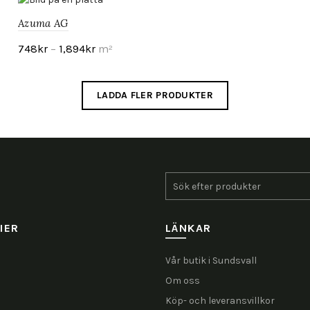
Azuma AG
748
kr
–
1,894
kr
m²
Visa produkt
LADDA FLER PRODUKTER
Search
for:
IER
LÄNKAR
Vår butik i Sundsvall
Om oss
Köp- och leveransvillkor