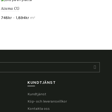
Azuma CG
748
kr
–
1,894
kr
m²
Visa produkt
KUNDTJÄNST
Kundtjänst
Köp- och leveransvillkor
Kontakta oss