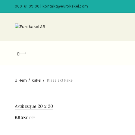
060-61 09 00 | kontakt@eurokakel.com
Hem
Kakel
Klassiskt kakel
Arabesque 20 x 20
895
kr
m²
Visa produkt