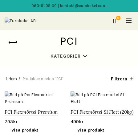
060-61 09 00 | kontakt@eurokakel.com
0
PCI
KATEGORIER
Filtrera
Hem
Produkter märkta ”PCI”
PCI Flexmörtel Premium
PCI Flexmörtel S1 Flott (20kg)
(20kg)
795
kr
499
kr
Visa produkt
Visa produkt