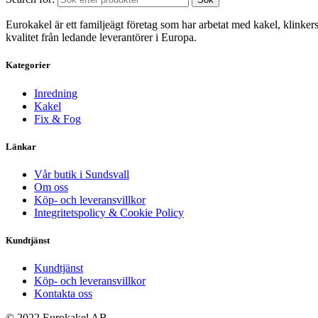
Eurokakel är ett familjeägt företag som har arbetat med kakel, klinker
kvalitet från ledande leverantörer i Europa.
Kategorier
Inredning
Kakel
Fix & Fog
Länkar
Vår butik i Sundsvall
Om oss
Köp- och leveransvillkor
Integritetspolicy & Cookie Policy
Kundtjänst
Kundtjänst
Köp- och leveransvillkor
Kontakta oss
© 2022 Eurokakel AB