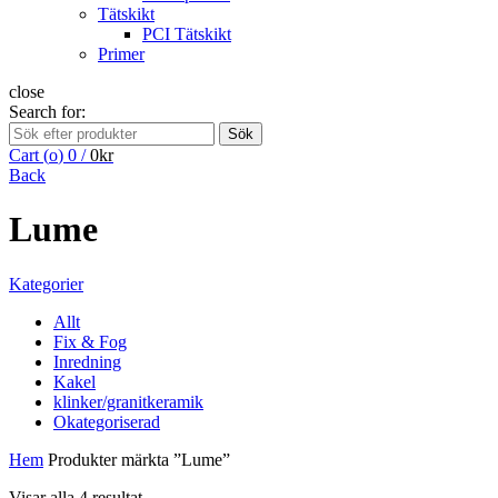
Tätskikt
PCI Tätskikt
Primer
close
Search for:
Sök
Cart (
o
)
0
/
0
kr
Back
Lume
Kategorier
Allt
Fix & Fog
Inredning
Kakel
klinker/granitkeramik
Okategoriserad
Hem
Produkter märkta ”Lume”
Visar alla 4 resultat