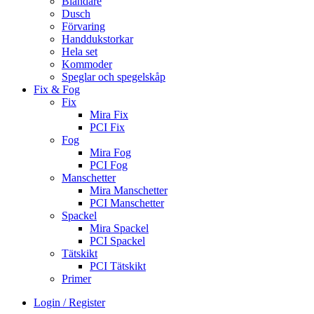
Blandare
Dusch
Förvaring
Handdukstorkar
Hela set
Kommoder
Speglar och spegelskåp
Fix & Fog
Fix
Mira Fix
PCI Fix
Fog
Mira Fog
PCI Fog
Manschetter
Mira Manschetter
PCI Manschetter
Spackel
Mira Spackel
PCI Spackel
Tätskikt
PCI Tätskikt
Primer
Login / Register