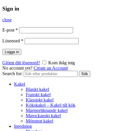
Sign in
close
E-post
*
Lösenord
*
Logga in
Glömt ditt lösenord?
Kom ihåg mig
No account yet?
Create an Account
Search for:
Sök
Kakel
Blankt kakel
Franskt kakel
Klassiskt kakel
Kökskakel – Kakel till kök
Marmorliknande kakel
Marockanskt kakel
Mönstrat kakel
Inredning