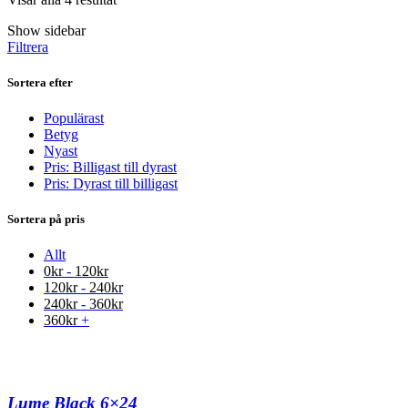
Show sidebar
Filtrera
Sortera efter
Populärast
Betyg
Nyast
Pris: Billigast till dyrast
Pris: Dyrast till billigast
Sortera på pris
Allt
0
kr
-
120
kr
120
kr
-
240
kr
240
kr
-
360
kr
360
kr
+
Lume Black 6×24