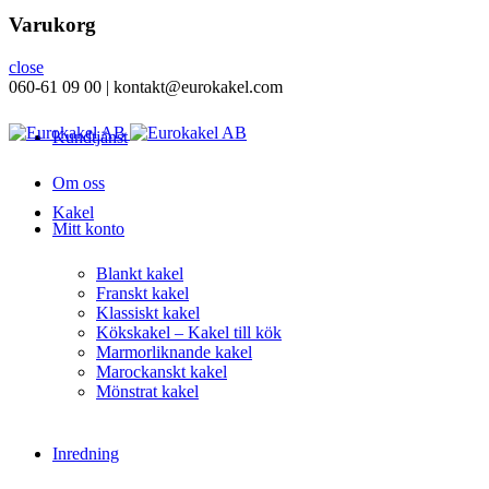
Varukorg
close
060-61 09 00 | kontakt@eurokakel.com
Kundtjänst
Om oss
Kakel
Mitt konto
Blankt kakel
Franskt kakel
Klassiskt kakel
Kökskakel – Kakel till kök
Marmorliknande kakel
Marockanskt kakel
Mönstrat kakel
Inredning