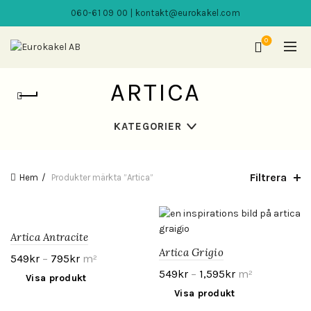
060-61 09 00 | kontakt@eurokakel.com
0
ARTICA
KATEGORIER
Filtrera
Hem
Produkter märkta ”Artica”
Artica Antracite
Artica Grigio
549
kr
–
795
kr
m²
549
kr
–
1,595
kr
m²
Visa produkt
Visa produkt