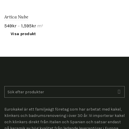
Artica Nube
549
kr
–
1,595
kr
m²
Visa produkt
Search
for:
Eurokakel är ett familjeägt företag som har arbetat med kakel,
klinkers och badrumsrenovering i över 30 år. Vi importerar kakel
och klinkers direkt från Italien och Spanien och satsar endast
på keramik av hög kvalitet från ledande leverantörer i Europa.