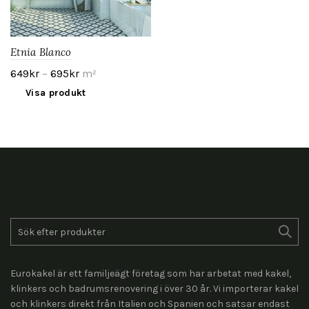
Etnia Blanco
649
kr
–
695
kr
m²
Visa produkt
Search
for:
Eurokakel är ett familjeägt företag som har arbetat med kakel,
klinkers och badrumsrenovering i över 30 år. Vi importerar kakel
och klinkers direkt från Italien och Spanien och satsar endast