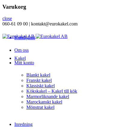
Varukorg
close
060-61 09 00 | kontakt@eurokakel.com
Kundtjänst
Om oss
Kakel
Mitt konto
Blankt kakel
Franskt kakel
Klassiskt kakel
Kökskakel – Kakel till kök
Marmorliknande kakel
Marockanskt kakel
Mönstrat kakel
Inredning