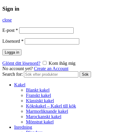
Sign in
close
E-post
*
Lösenord
*
Logga in
Glömt ditt lösenord?
Kom ihåg mig
No account yet?
Create an Account
Search for:
Sök
Kakel
Blankt kakel
Franskt kakel
Klassiskt kakel
Kökskakel – Kakel till kök
Marmorliknande kakel
Marockanskt kakel
Mönstrat kakel
Inredning