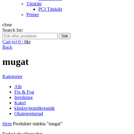
Tätskikt
PCI Tätskikt
Primer
close
Search for:
Sök
Cart (
o
)
0
/
0
kr
Back
mugat
Kategorier
Allt
Fix & Fog
Inredning
Kakel
klinker/granitkeramik
Okategoriserad
Hem
Produkter märkta ”mugat”
Endast ett sökresultat