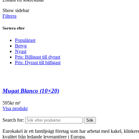
Show sidebar
Filtrera
Sortera efter
Populärast
Betyg
Nyast
Pris: Billigast till dyrast
Pris: Dyrast till billigast
Mugat Blanco (10×20)
595
kr
m²
Visa produkt
Search for:
Sök
Eurokakel är ett familjeägt företag som har arbetat med kakel, klinker
kvalitet från ledande leverantörer i Europa.