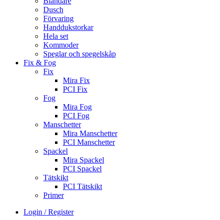
Blandare
Dusch
Förvaring
Handdukstorkar
Hela set
Kommoder
Speglar och spegelskåp
Fix & Fog
Fix
Mira Fix
PCI Fix
Fog
Mira Fog
PCI Fog
Manschetter
Mira Manschetter
PCI Manschetter
Spackel
Mira Spackel
PCI Spackel
Tätskikt
PCI Tätskikt
Primer
Login / Register