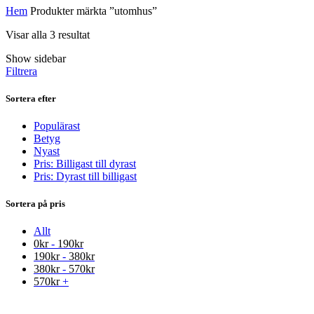
Hem
Produkter märkta ”utomhus”
Visar alla 3 resultat
Show sidebar
Filtrera
Sortera efter
Populärast
Betyg
Nyast
Pris: Billigast till dyrast
Pris: Dyrast till billigast
Sortera på pris
Allt
0
kr
-
190
kr
190
kr
-
380
kr
380
kr
-
570
kr
570
kr
+