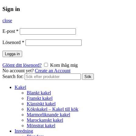
Sign in
close
E-post
*
Lösenord
*
Logga in
Glömt ditt lösenord?
Kom ihåg mig
No account yet?
Create an Account
Search for:
Sök
Kakel
Blankt kakel
Franskt kakel
Klassiskt kakel
Kökskakel – Kakel till kök
Marmorliknande kakel
Marockanskt kakel
Mönstrat kakel
Inredning