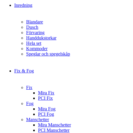
Inredning
Blandare
Dusch
Förvaring
Handdukstorkar
Hela set
Kommoder
Speglar och spegelskåp
Fix & Fog
Fix
Mira Fix
PCI Fix
Fog
Mira Fog
PCI Fog
Manschetter
Mira Manschetter
PCI Manschetter