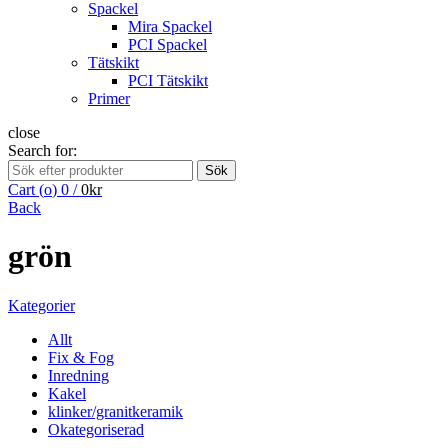
Spackel
Mira Spackel
PCI Spackel
Tätskikt
PCI Tätskikt
Primer
close
Search for:
Sök
Cart (
o
)
0
/
0
kr
Back
grön
Kategorier
Allt
Fix & Fog
Inredning
Kakel
klinker/granitkeramik
Okategoriserad