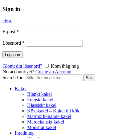
Sign in
close
E-post
*
Lösenord
*
Logga in
Glömt ditt lösenord?
Kom ihåg mig
No account yet?
Create an Account
Search for:
Sök
Kakel
Blankt kakel
Franskt kakel
Klassiskt kakel
Kökskakel – Kakel till kök
Marmorliknande kakel
Marockanskt kakel
Mönstrat kakel
Inredning