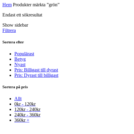
Hem
Produkter märkta ”grön”
Endast ett sökresultat
Show sidebar
Filtrera
Sortera efter
Populärast
Betyg
Nyast
Pris: Billigast till dyrast
Pris: Dyrast till billigast
Sortera på pris
Allt
0
kr
-
120
kr
120
kr
-
240
kr
240
kr
-
360
kr
360
kr
+