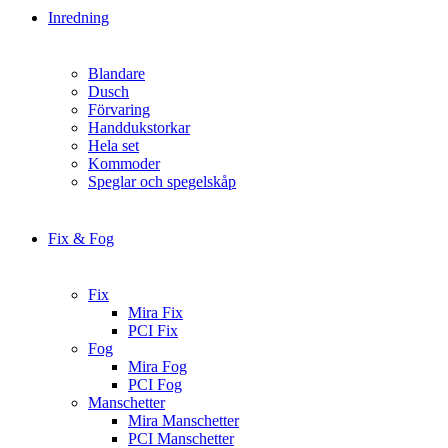
Inredning
Blandare
Dusch
Förvaring
Handdukstorkar
Hela set
Kommoder
Speglar och spegelskåp
Fix & Fog
Fix
Mira Fix
PCI Fix
Fog
Mira Fog
PCI Fog
Manschetter
Mira Manschetter
PCI Manschetter