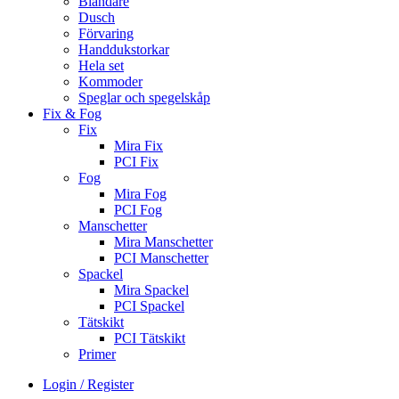
Blandare
Dusch
Förvaring
Handdukstorkar
Hela set
Kommoder
Speglar och spegelskåp
Fix & Fog
Fix
Mira Fix
PCI Fix
Fog
Mira Fog
PCI Fog
Manschetter
Mira Manschetter
PCI Manschetter
Spackel
Mira Spackel
PCI Spackel
Tätskikt
PCI Tätskikt
Primer
Login / Register