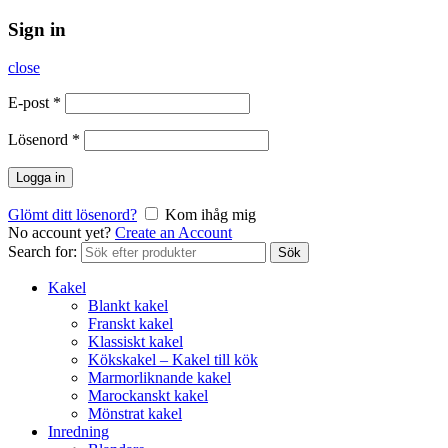
Sign in
close
E-post
*
Lösenord
*
Logga in
Glömt ditt lösenord?
Kom ihåg mig
No account yet?
Create an Account
Search for:
Sök
Kakel
Blankt kakel
Franskt kakel
Klassiskt kakel
Kökskakel – Kakel till kök
Marmorliknande kakel
Marockanskt kakel
Mönstrat kakel
Inredning