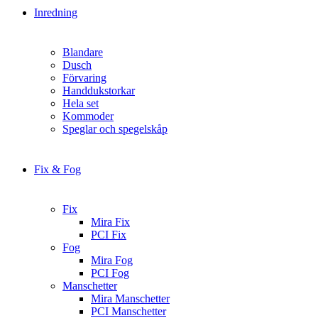
Inredning
Blandare
Dusch
Förvaring
Handdukstorkar
Hela set
Kommoder
Speglar och spegelskåp
Fix & Fog
Fix
Mira Fix
PCI Fix
Fog
Mira Fog
PCI Fog
Manschetter
Mira Manschetter
PCI Manschetter