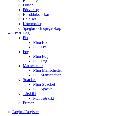
Blandare
Dusch
Förvaring
Handdukstorkar
Hela set
Kommoder
Speglar och spegelskåp
Fix & Fog
Fix
Mira Fix
PCI Fix
Fog
Mira Fog
PCI Fog
Manschetter
Mira Manschetter
PCI Manschetter
Spackel
Mira Spackel
PCI Spackel
Tätskikt
PCI Tätskikt
Primer
Login / Register