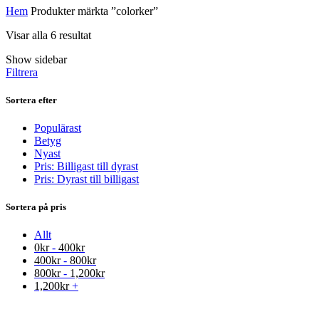
Hem
Produkter märkta ”colorker”
Visar alla 6 resultat
Show sidebar
Filtrera
Sortera efter
Populärast
Betyg
Nyast
Pris: Billigast till dyrast
Pris: Dyrast till billigast
Sortera på pris
Allt
0
kr
-
400
kr
400
kr
-
800
kr
800
kr
-
1,200
kr
1,200
kr
+