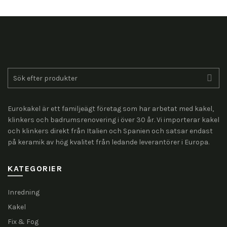
Search
for:
Eurokakel är ett familjeägt företag som har arbetat med kakel,
klinkers och badrumsrenovering i över 30 år. Vi importerar kakel
och klinkers direkt från Italien och Spanien och satsar endast
på keramik av hög kvalitet från ledande leverantörer i Europa.
KATEGORIER
Inredning
Kakel
Fix & Fog