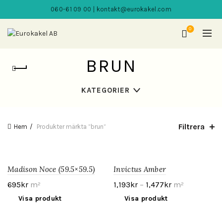
060-61 09 00 | kontakt@eurokakel.com
0
BRUN
KATEGORIER
Filtrera
Hem
Produkter märkta ”brun”
Madison Noce (59.5×59.5)
Invictus Amber
695
kr
m²
1,193
kr
–
1,477
kr
m²
Visa produkt
Visa produkt