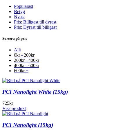
Populärast
Betyg
Nyast
Pris: Billigast till dyrast
Pris: Dyrast till billigast
Sortera på pris
Allt
0
kr
-
200
kr
200
kr
-
400
kr
400
kr
-
600
kr
600
kr
+
PCI Nanolight White (15kg)
725
kr
Visa produkt
PCI Nanolight (15kg)