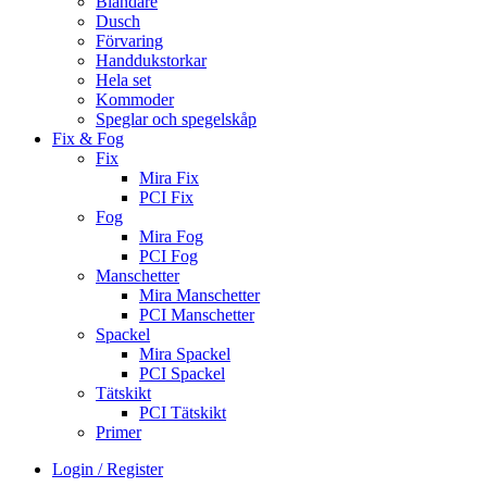
Blandare
Dusch
Förvaring
Handdukstorkar
Hela set
Kommoder
Speglar och spegelskåp
Fix & Fog
Fix
Mira Fix
PCI Fix
Fog
Mira Fog
PCI Fog
Manschetter
Mira Manschetter
PCI Manschetter
Spackel
Mira Spackel
PCI Spackel
Tätskikt
PCI Tätskikt
Primer
Login / Register