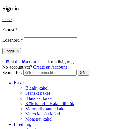
Sign in
close
E-post
*
Lösenord
*
Logga in
Glömt ditt lösenord?
Kom ihåg mig
No account yet?
Create an Account
Search for:
Sök
Kakel
Blankt kakel
Franskt kakel
Klassiskt kakel
Kökskakel – Kakel till kök
Marmorliknande kakel
Marockanskt kakel
Mönstrat kakel
Inredning