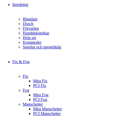
Inredning
Blandare
Dusch
Förvaring
Handdukstorkar
Hela set
Kommoder
Speglar och spegelskåp
Fix & Fog
Fix
Mira Fix
PCI Fix
Fog
Mira Fog
PCI Fog
Manschetter
Mira Manschetter
PCI Manschetter